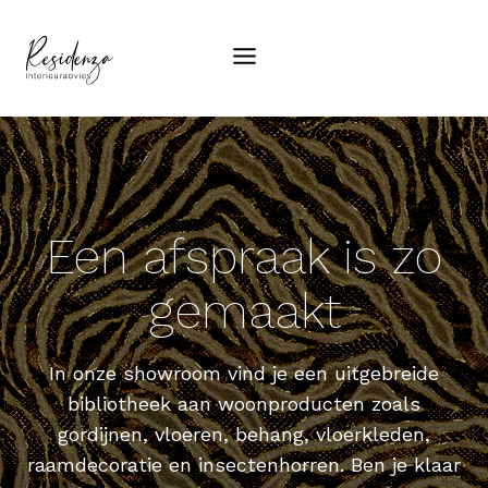
Doorgaan
naar
inhoud
Een afspraak is zo
gemaakt
In onze showroom vind je een uitgebreide
bibliotheek aan woonproducten zoals
gordijnen, vloeren, behang, vloerkleden,
raamdecoratie en insectenhorren. Ben je klaar