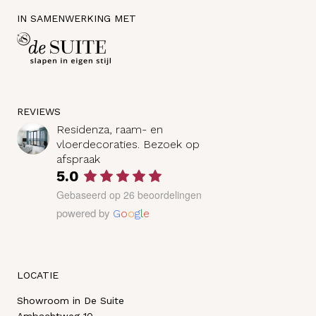
IN SAMENWERKING MET
REVIEWS
Residenza, raam- en
vloerdecoraties. Bezoek op
afspraak
5.0
Gebaseerd op 26 beoordelingen
powered by
G
o
o
g
l
e
LOCATIE
Showroom in De Suite